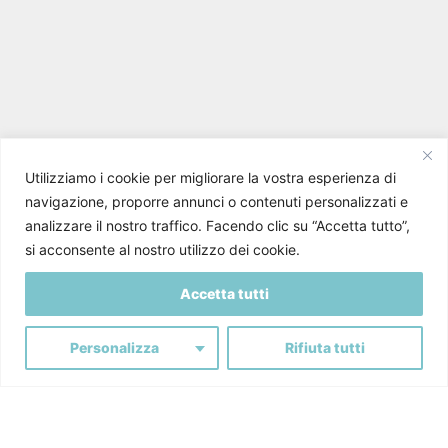
Utilizziamo i cookie per migliorare la vostra esperienza di
navigazione, proporre annunci o contenuti personalizzati e
analizzare il nostro traffico. Facendo clic su “Accetta tutto”,
si acconsente al nostro utilizzo dei cookie.
Below the Line
Accetta tutti
Una cataloghistica di prodotto completa ed
Personalizza
Rifiuta tutti
esaustiva, un’immagine coordinata esteticamente
rappresentativa e in linea con l’eccellenza
dei
prodotti KEAR.