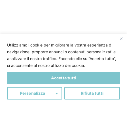
Facebook
Instagram
LinkedIn
YouTube
Utilizziamo i cookie per migliorare la vostra esperienza di
navigazione, proporre annunci o contenuti personalizzati e
analizzare il nostro traffico. Facendo clic su “Accetta tutto”,
si acconsente al nostro utilizzo dei cookie.
Accetta tutti
Iscriviti alla Newsletter
Personalizza
Rifiuta tutti
Dichiaro di aver letto la nostra
Privacy policy
e presto il
consenso in merito all'invio di newsletter, proposte commerciali,
segnalazione di eventi pubblicitari, e altri prodotti analoghi,