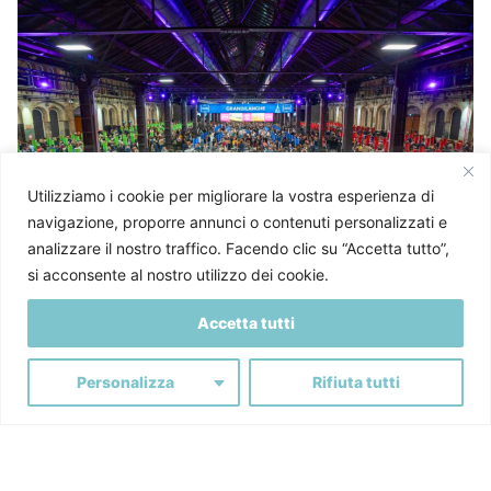
Utilizziamo i cookie per migliorare la vostra esperienza di
navigazione, proporre annunci o contenuti personalizzati e
analizzare il nostro traffico. Facendo clic su “Accetta tutto”,
si acconsente al nostro utilizzo dei cookie.
Luglio 27, 2026
16 min read
Accetta tutti
Eventi aziendali sostenibili: come ridurre
l'impatto ambientale
Personalizza
Rifiuta tutti
Eventi aziendali sostenibili: come ridurre
l'impatto ambientale Gli eventi aziendali
sostenibili sono...