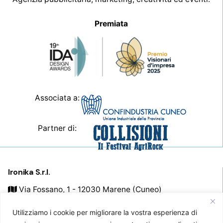
Premiata
Associata a:
Partner di:
Ironika S.r.l.
Via Fossano, 1 - 12030 Marene (Cuneo)
+39 0174 44466
Utilizziamo i cookie per migliorare la vostra esperienza di
info@ironika.it