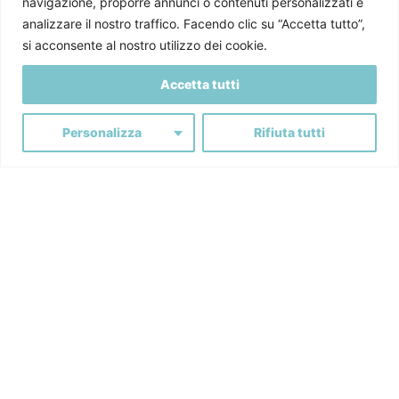
navigazione, proporre annunci o contenuti personalizzati e
analizzare il nostro traffico. Facendo clic su “Accetta tutto”,
si acconsente al nostro utilizzo dei cookie.
Accetta tutti
Personalizza
Rifiuta tutti
Facebook
Instagram
LinkedIn
YouTube
Iscriviti alla Newsletter
Dichiaro di aver letto la nostra
Privacy policy
e presto il