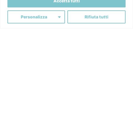
Accetta tutti
Premiata
Personalizza
Rifiuta tutti
Associata a:
Partner di:
Ironika S.r.l.
Via Fossano, 1 - 12030 Marene (Cuneo)
+39 0174 44466
info@ironika.it