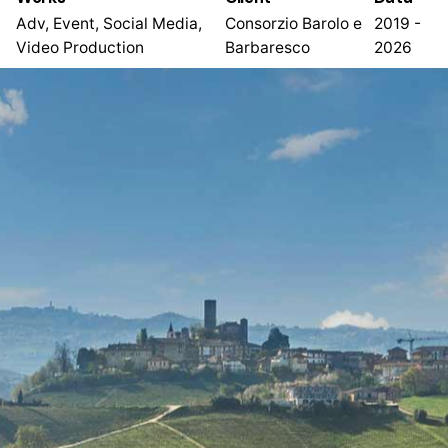
Adv, Event, Social Media,
Consorzio Barolo e
2019 -
Video Production
Barbaresco
2026